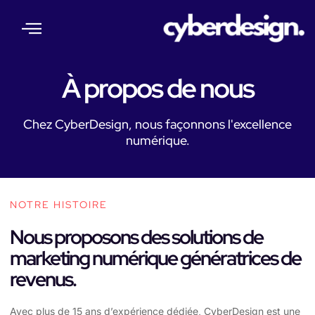
About Us
Our Services
Web Insights
Contact Us
À propos de nous
Chez CyberDesign, nous façonnons l'excellence
numérique.
NOTRE HISTOIRE
Nous proposons des solutions de
marketing numérique génératrices de
revenus.
Avec plus de 15 ans d’expérience dédiée, CyberDesign est une